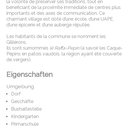
la volonté de préserver ses traditions, tout en
bénéficiant de la proximité immédiate de centres plus
importants et des axes de communication. Ce
charmant village est doté d’une école, d’une UAPE,
d’une épicerie et d’une auberge réputée.
Les habitants de la commune se nomment les
Gilliérons.
Ils sont surnommés
lè Raffa-Pepin
(à savoir les Caque-
Pépins en
patois vaudois, la région ayant été couverte
de vergers).
Eigenschaften
Umgebung
Dorf
Geschäfte
Bushaltestelle
Kindergarten
Primarschule